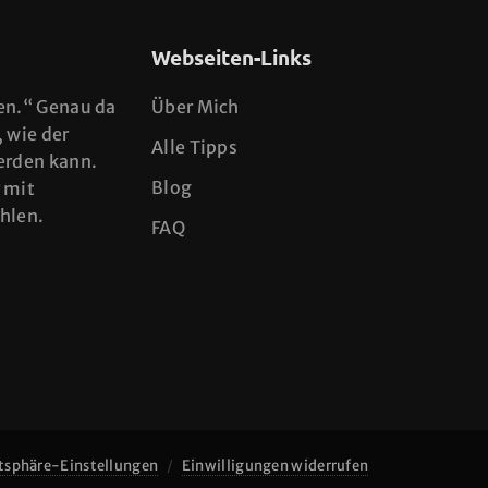
Webseiten-Links
en.“ Genau da
Über Mich
, wie der
Alle Tipps
erden kann.
Blog
 mit
ühlen.
FAQ
atsphäre-Einstellungen
Einwilligungen widerrufen