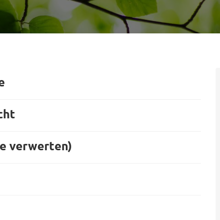
e
cht
te verwerten)