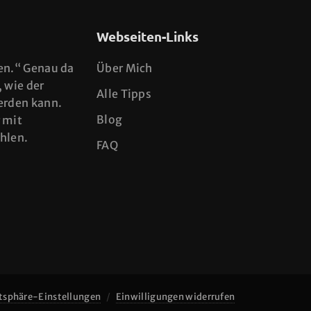
Webseiten-Links
en.“ Genau da
Über Mich
, wie der
Alle Tipps
erden kann.
Blog
 mit
ühlen.
FAQ
atsphäre-Einstellungen
Einwilligungen widerrufen