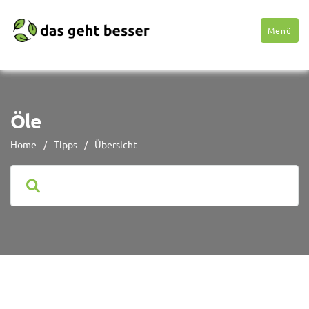
Menü
Öle
Home
/
Tipps
/
Übersicht